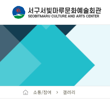
소통/참여
갤러리