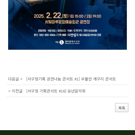
다음글 >
[서구청기획 공연나눔 콘서트 #1] 우물안 개구리 콘서트
< 이전글
[서구청 기획콘서트 #16] 송년음악회
목록