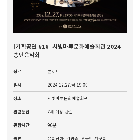
[기획공연 #16] 서빛마루문화예술회관 2024
송년음악회
장르
콘서트
일시
2024.12.27.금 19:00
장소
서빛마루문화예술회관
관람등급
7세 이상 관람
관람시간
90분
출연
유리상자, 김원중, 우물안 개구리