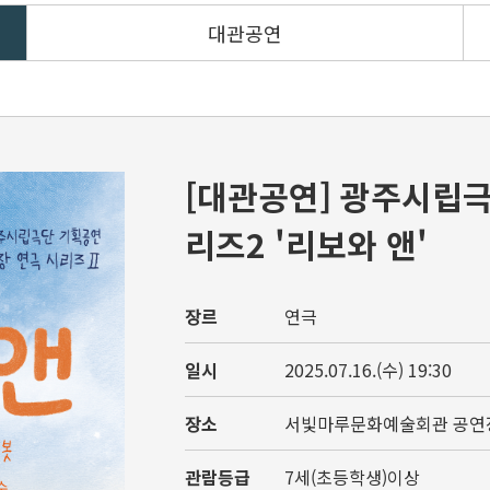
대관공연
[대관공연] 광주시립
리즈2 '리보와 앤'
장르
연극
일시
2025.07.16.(수) 19:30
장소
서빛마루문화예술회관 공연
관람등급
7세(초등학생)이상