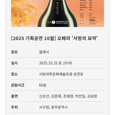
[2025 기획공연 10월] 오페라 '사랑의 묘약'
장르
클래식
일시
2025.10.25.토 19:00
장소
서빛마루문화예술회관 공연장
관람시간
60분
출연
신은선, 김준태, 조재영, 박찬일, 김보람
주최
서구청, 광주광역시