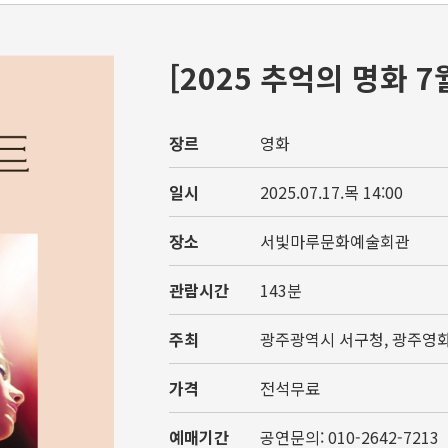
[2025 추억의 명화 
장르
영화
일시
2025.07.17.목 14:00
장소
서빛마루문화예술회관
관람시간
143분
주최
광주광역시 서구청, 광주영
가격
전석무료
예매기간
공연문의: 010-2642-7213