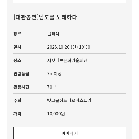
[대관공연]남도를 노래하다
장르
클래식
일시
2025.10.26.(일) 19:30
장소
서빛마루문화예술회관
관람등급
7세이상
관람시간
70분
주최
빛고을심포니오케스트라
가격
10,000원
예매하기