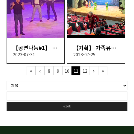
【공연나눔#1】 한여름밤의 뮤지컬 이야기
【기획】 가족뮤지컬 피터팬
2023-07-31
2023-07-25
8
9
10
11
12
검색