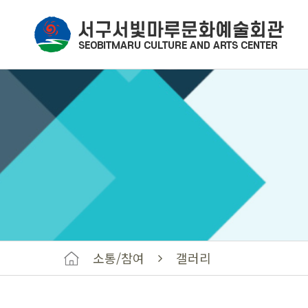
소통/참여
갤러리