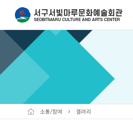
소통/참여
갤러리